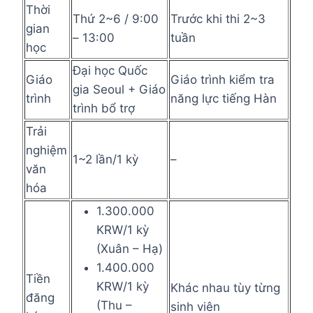
Thời
Thứ 2~6 / 9:00
Trước khi thi 2~3
gian
– 13:00
tuần
học
Đại học Quốc
Giáo
Giáo trình kiểm tra
gia Seoul + Giáo
trình
năng lực tiếng Hàn
trình bổ trợ
Trải
nghiệm
1~2 lần/1 kỳ
–
văn
hóa
1.300.000
KRW/1 kỳ
(Xuân – Hạ)
1.400.000
Tiền
KRW/1 kỳ
Khác nhau tùy từng
đăng
(Thu –
sinh viên