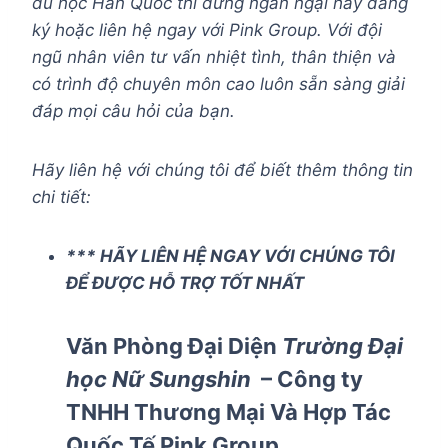
du học Hàn Quốc thì đừng ngần ngại hãy đăng
ký hoặc liên hệ ngay với Pink Group. Với đội
ngũ nhân viên tư vấn nhiệt tình, thân thiện và
có trình độ chuyên môn cao luôn sẵn sàng giải
đáp mọi câu hỏi của bạn.
Hãy liên hệ với chúng tôi để biết thêm thông tin
chi tiết:
*** HÃY LIÊN HỆ NGAY VỚI CHÚNG TÔI
ĐỂ ĐƯỢC HỖ TRỢ TỐT NHẤT
Văn Phòng Đại Diện
Trường
Đại
học Nữ Sungshin
– Công ty
TNHH Thương Mại Và Hợp Tác
Quốc Tế Pink Group