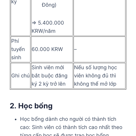
ký
Đông)
⇒ 5.400.000
KRW/năm
Phí
tuyển
60.000 KRW
–
sinh
Sinh viên mới
Nếu số lượng học
Ghi chú
bắt buộc đăng
viên không đủ thì
ký 2 kỳ trở lên
không thể mở lớp
2.
Học bổng
Học bổng dành cho người có thành tích
cao: Sinh viên có thành tích cao nhất theo
từng cấp học sẽ được trao học bổng