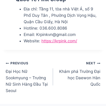
Địa chỉ:
Tầng 11, tòa nhà Việt Á, số 9
Phố Duy Tân , Phường Dịch Vọng Hậu,
Quận Cầu Giấy, Hà Nội
Hotline:
036.600.8086
Email:
Krpinkvn@gmail.com
Website:
https://krpink.com/
Điều
PREVIOUS
NEXT
Đại Học Nữ
Khám phá Trường Đại
hướng
Sookmyung – Trường
học Daewon Hàn
bài
Nữ Sinh Hàng Đầu Tại
Quốc
Seoul
viết