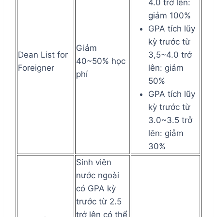
4.0 trở lên:
giảm 100%
GPA tích lũy
kỳ trước từ
Giảm
Dean List for
3,5~4.0 trở
40~50% học
Foreigner
lên: giảm
phí
50%
GPA tích lũy
kỳ trước từ
3.0~3.5 trở
lên: giảm
30%
Sinh viên
nước ngoài
có GPA kỳ
trước từ 2.5
trở lên có thể