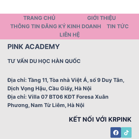
TRANG CHỦ
GIỚI THIỆU
THÔNG TIN ĐĂNG KÝ KINH DOANH
TIN TỨC
LIÊN HỆ
PINK ACADEMY
TƯ VẤN DU HỌC HÀN QUỐC
Địa chỉ: Tầng 11, Tòa nhà Việt Á, số 9 Duy Tân,
Dịch Vọng Hậu, Cầu Giấy, Hà Nội
Địa chỉ: Villa 07 BT06 KĐT Foresa Xuân
Phương, Nam Từ Liêm, Hà Nội
KẾT NỐI VỚI KRPINK