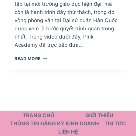
tập tại môi trường giáo dục hiện đại, mà
còn là hành trình đầy thử thách, trong đó
vòng phỏng vấn tại Đại sứ quán Hàn Quốc
được xem là bước quyết định quan trọng
nhất. Trong video dưới đây, Pink
Academy đã trực tiếp đưa…
READ MORE
TRẢI
NGHIỆM
PHỎNG
VẤN
ĐẠI
SỨ
QUÁN
HÀN
QUỐC
TRANG CHỦ
GIỚI THIỆU
–
THÔNG TIN ĐĂNG KÝ KINH DOANH
TIN TỨC
BƯỚC
LIÊN HỆ
NGOẶT