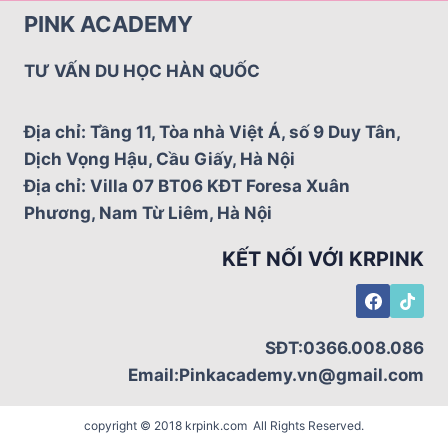
QUAN
PINK ACADEMY
TRỌNG
TRÊN
TƯ VẤN DU HỌC HÀN QUỐC
HÀNH
TRÌNH
DU
Địa chỉ: Tầng 11, Tòa nhà Việt Á, số 9 Duy Tân,
HỌC
Dịch Vọng Hậu, Cầu Giấy, Hà Nội
Địa chỉ: Villa 07 BT06 KĐT Foresa Xuân
Phương, Nam Từ Liêm, Hà Nội
KẾT NỐI VỚI KRPINK
SĐT:0366.008.086
Email:Pinkacademy.vn@gmail.com
copyright © 2018 krpink.com All Rights Reserved.