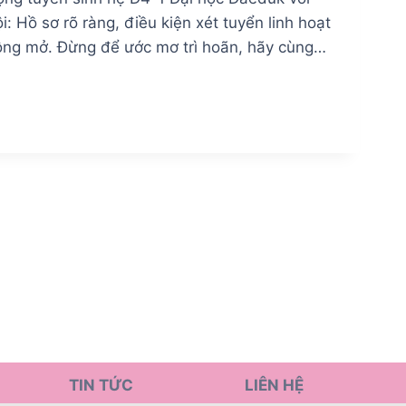
i: Hồ sơ rõ ràng, điều kiện xét tuyển linh hoạt
 rộng mở. Đừng để ước mơ trì hoãn, hãy cùng…
TIN TỨC
LIÊN HỆ