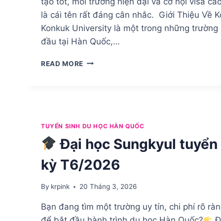
tạo tốt, môi trường hiện đại và cơ hội visa ca
là cái tên rất đáng cân nhắc. Giới Thiệu Về 
Konkuk University là một trong những trường 
đầu tại Hàn Quốc,…
TUYỂN
READ MORE
SINH
KONKUK
UNIVERSITY
–
TRƯỜNG
ĐẠI
TUYỂN SINH DU HỌC HÀN QUỐC
HỌC
Đại học Sungkyul tuyển 
TOP
SEOUL
kỳ T6/2026
&
CƠ
HỘI
By
krpink
20 Tháng 3, 2026
DU
Bạn đang tìm một trường uy tín, chi phí rõ rà
HỌC
D4-
để bắt đầu hành trình du học Hàn Quốc?
Đ