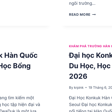
ngôi trường…
GIỚI
READ MORE
THIỆU
ĐẠI
HỌC
DEADUK
HÀN
QUỐC
KHÁM PHÁ TRƯỜNG HÀN 
–
k Hàn Quốc
Đại học Kon
NGÔI
TRƯỜNG
 Học Bổng
Du Học, Học
ĐÀO
TẠO
2026
THỰC
TIỄN
HÀNG
By
krpink
19 Tháng 6, 2
ĐẦU
ang tìm kiếm một
Đại Học Konkuk Hàn 
TẠI
DAEJEON
 học tập hiện đại và
Seoul Đại học Konkuk
 DeaDuk là một lựa
nổi tiếng tại Hàn Quố