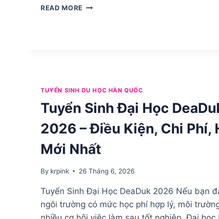
KOREAN
READ MORE
BIBLE
UNIVERSITY
TUYỂN
SINH
HỆ
D4-
1
KỲ
TUYỂN SINH DU HỌC HÀN QUỐC
THÁNG
Tuyển Sinh Đại Học DeaDu
9/2026
2026 – Điều Kiện, Chi Phí,
Mới Nhất
By
krpink
26 Tháng 6, 2026
Tuyển Sinh Đại Học DeaDuk 2026 Nếu bạn đ
ngôi trường có mức học phí hợp lý, môi trường
nhiều cơ hội việc làm sau tốt nghiệp, Đại học