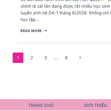
1
chính là cái tên đang được rất nhiều học sin
KỲ
tuyển sinh hệ D4-1 tháng 6/2026. Không chỉ 
T9/2026
học tập…
READ MORE
ĐẠI
HỌC
SUNGKYUL
TUYỂN
Page
SINH
Next
1
2
3
…
9
HỆ
navigation
D4-
Page
1
KỲ
T6/2026
TRANG CHỦ
GIỚI THIỆU