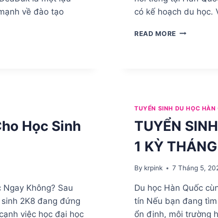
 mạnh về đào tạo
có kế hoạch du học. V
ĐẠI
READ MORE
HỌC
KONKUK
HÀN
QUỐC:
ĐIỀU
KIỆN
DU
TUYỂN SINH DU HỌC HÀN
HỌC,
ho Học Sinh
TUYỂN SINH
HỌC
PHÍ
1 KỲ THÁNG
VÀ
THẾ
MẠNH
By
krpink
7 Tháng 5, 20
ĐÀO
TẠO
c Ngay Không? Sau
Du học Hàn Quốc cùng
2026
c sinh 2K8 đang đứng
tín Nếu bạn đang tìm 
 cạnh việc học đại học
ổn định, môi trường 