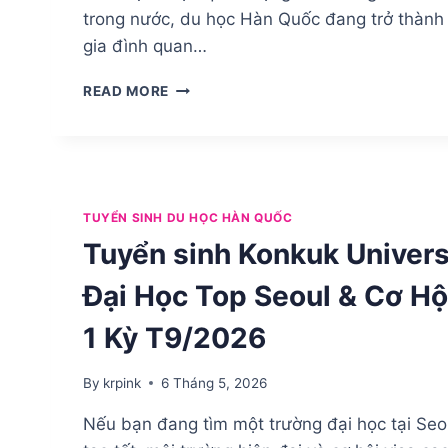
trong nước, du học Hàn Quốc đang trở thành
gia đình quan…
TƯ
READ MORE
VẤN
DU
HỌC
HÀN
QUỐC
CHO
TUYỂN SINH DU HỌC HÀN QUỐC
HỌC
Tuyển sinh Konkuk Univers
SINH
2K8
Đại Học Top Seoul & Cơ Hộ
MỚI
TỐT
1 Kỳ T9/2026
NGHIỆP
THPT
By
krpink
6 Tháng 5, 2026
Nếu bạn đang tìm một trường đại học tại Seo