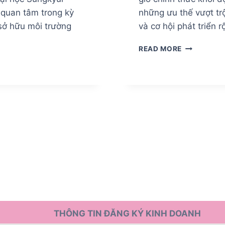
h quan tâm trong kỳ
những ưu thế vượt trộ
sở hữu môi trường
và cơ hội phát triển
ĐẠI
READ MORE
HỌC
DAEDUK
TUYỂN
SINH
HỆ
D4-
1
KỲ
T6/2026:
THỜI
ĐIỂM
VÀNG
DU
HỌC
HÀN
THÔNG TIN ĐĂNG KÝ KINH DOANH