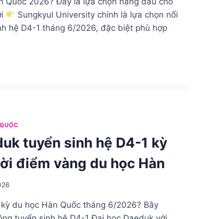
àn Quốc 2026? Đây là lựa chọn hàng đầu cho
ới
Sungkyul University chính là lựa chọn nổi
inh hệ D4-1 tháng 6/2026, đặc biệt phù hợp
L
):
 QUỐC
uk tuyển sinh hệ D4-1 kỳ
ời điểm vàng du học Hàn
026
 kỳ du học Hàn Quốc tháng 6/2026? Bây
động tuyển sinh hệ D4-1 Đại học Daeduk với