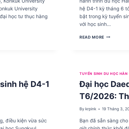
o, Konkuk University
hành trình du học H
Konkuk University
hệ D4-1 kỳ tháng 6 t
đại học tư thục hàng
bật trong kỳ tuyển s
với học sinh…
TUYỂN
READ MORE
SINH
ĐẠI
HỌC
SUNGKYUL
(SUNGKYU
UNIVERSITY
TUYỂN SINH DU HỌC HÀN
TUYỂN
sinh hệ D4-1
Đại học Daed
SINH
D4-
T6/2026: Th
1
THÁNG
6/2026
By
krpink
19 Tháng 3, 2
ng, điều kiện vừa sức
Bạn đã sẵn sàng cho
ại học Sungkyul
giờ chính thức khởi 