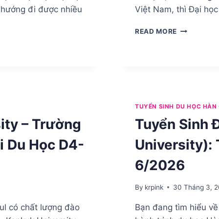
 hướng đi được nhiều
Việt Nam, thì Đại học
TUYỂN
READ MORE
SINH
ĐẠI
HỌC
PAICHAI
HỆ
D4-
1
TUYỂN SINH DU HỌC HÀN
KỲ
ity – Trường
Tuyển Sinh 
THÁNG
9/2026
i Du Học D4-
University):
6/2026
By
krpink
30 Tháng 3, 
ul có chất lượng đào
Bạn đang tìm hiểu về