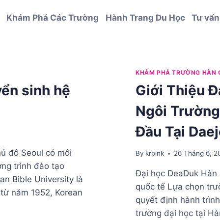
Khám Phá Các Trường
Hành Trang Du Học
Tư vấn
KHÁM PHÁ TRƯỜNG HÀN 
yển sinh hệ
Giới Thiệu 
Ngôi Trường
Đầu Tại Dae
hủ đô Seoul có môi
By
krpink
26 Tháng 6, 2
ơng trình đào tạo
Đại học DeaDuk Hàn 
an Bible University là
quốc tế Lựa chọn trư
 từ năm 1952, Korean
quyết định hành trìn
trường đại học tại H