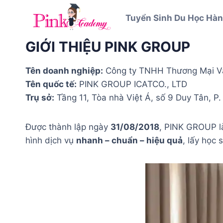
Skip
Tuyển Sinh Du Học Hàn
to
content
GIỚI THIỆU PINK GROUP
Tên doanh nghiệp:
Công ty TNHH Thương Mại Và
Tên quốc tế:
PINK GROUP ICATCO., LTD
Trụ sở:
Tầng 11, Tòa nhà Việt Á, số 9 Duy Tân, P
Được thành lập ngày
31/08/2018
, PINK GROUP là
hình dịch vụ
nhanh – chuẩn – hiệu quả
, lấy học 