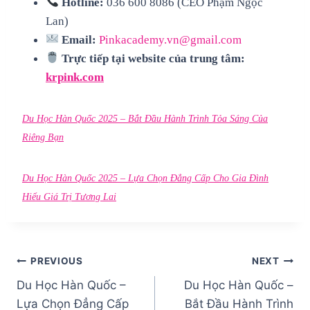
Hotline:
036 600 8086 (CEO Phạm Ngọc
Lan)
Email:
Pinkacademy.vn@gmail.com
Trực tiếp tại website của trung tâm:
krpink.com
Du Học Hàn Quốc 2025 – Bắt Đầu Hành Trình Tỏa Sáng Của
Riêng Bạn
Du Học Hàn Quốc 2025 – Lựa Chọn Đẳng Cấp Cho Gia Đình
Hiểu Giá Trị Tương Lai
Điều
PREVIOUS
NEXT
Du Học Hàn Quốc –
Du Học Hàn Quốc –
hướng
Lựa Chọn Đẳng Cấp
Bắt Đầu Hành Trình