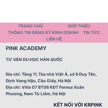
TRANG CHỦ
GIỚI THIỆU
THÔNG TIN ĐĂNG KÝ KINH DOANH
TIN TỨC
LIÊN HỆ
PINK ACADEMY
TƯ VẤN DU HỌC HÀN QUỐC
Địa chỉ: Tầng 11, Tòa nhà Việt Á, số 9 Duy Tân,
Dịch Vọng Hậu, Cầu Giấy, Hà Nội
Địa chỉ: Villa 07 BT06 KĐT Foresa Xuân
Phương, Nam Từ Liêm, Hà Nội
KẾT NỐI VỚI KRPINK